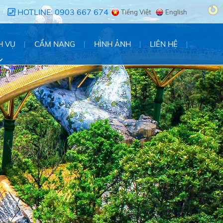
HOTLINE: 0903 667 674
Tiếng Việt
English
H VỤ
CẨM NANG
HÌNH ẢNH
LIÊN HỆ