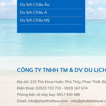
Du lịch Châu Âu
Du lịch Châu Á
Du lịch Châu Mỹ
CÔNG TY TNHH TM & DV DU LỊCH
Địa chỉ: 215 Thủ Khoa Huân, Phú Thủy, Phan Thiết, B
Điện thoại: 02523 733 733 - 0919 167 674
Phòng bán vé máy bay: 0917 430 486
Email: info@phanthiettour.com - info@phobientravel.