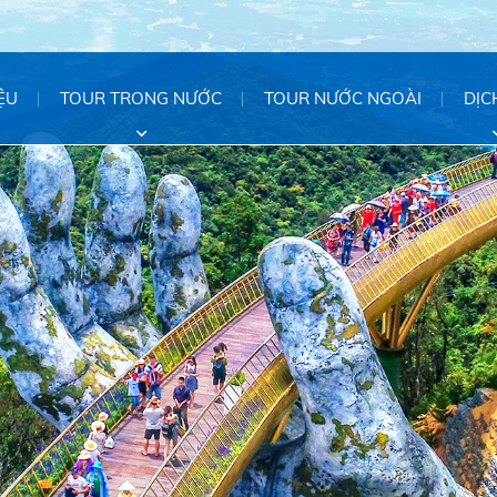
IỆU
TOUR TRONG NƯỚC
TOUR NƯỚC NGOÀI
DỊC