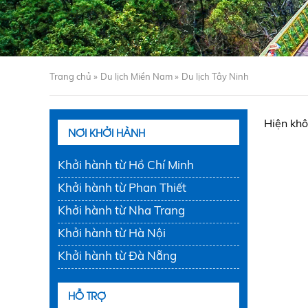
Trang chủ »
Du lịch Miền Nam »
Du lịch Tây Ninh
Hiện khô
NƠI KHỞI HÀNH
Khởi hành từ Hồ Chí Minh
Khởi hành từ Phan Thiết
Khởi hành từ Nha Trang
Khởi hành từ Hà Nội
Khởi hành từ Đà Nẵng
HỖ TRỢ