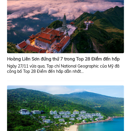
Hoàng Liên Sơn đứng thứ 7 trong Top 28 Điểm đến hấp
dẫn nhất thế giới năm 2019
Ngày 27/11 vừa qua, Tạp chí National Geographic của Mỹ đã
công bố Top 28 Điểm đến hấp dẫn nhất...