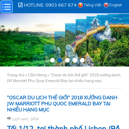
HOTLINE: 0903 667 674
Tiếng Việt
English
Trang chủ »
Cẩm Nang
»
“Oscar du lịch thế giới” 2018 xướng danh
JW Marriott Phu Quoc Emerald Bay tại nhiều hạng mục
“OSCAR DU LỊCH THẾ GIỚI” 2018 XƯỚNG DANH
JW MARRIOTT PHU QUOC EMERALD BAY TẠI
NHIỀU HẠNG MỤC
Lượt xem: 6954
Tối 1/12, tại thành phố Lisbon (Bồ