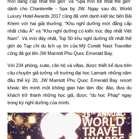
mới đẳng cấp nhất thế giới” và “Spa mới tốt nhất thế giới”
dành cho Chanterelle - Spa by JW. Ngay sau đó, World
Luxury Hotel Awards 2017 cũng đã vinh danh kiệt tác bên Bãi
Khem với hai giải thưởng: “Khu nghỉ dưỡng mới đẳng cấp
nhất châu Á” và “Khu nghỉ dưỡng có kiến trúc đẹp nhất Việt
Nam”. Và mới đây nhất, Top 50 khu nghỉ dưỡng tốt nhất thế
giới do Tạp chí du lịch uy tín của Mỹ Condé Nast Traveller
cũng đã gọi tên JW Marriott Phu Quoc Emerald Bay.
Với 234 phòng, suite, căn hộ và villas, được thiết kế dựa trên
câu chuyện giả tưởng về trường đại học Lamark những năm
đầu thế kỷ 20, JW Marriott Phu Quoc Emerald Bay resort
khoác lên mình một không gian hàn lâm độc đáo, đưa du
khách trở thành những học giả, được “du học Pháp” ngay
trong kỳ nghỉ dưỡng của mình.