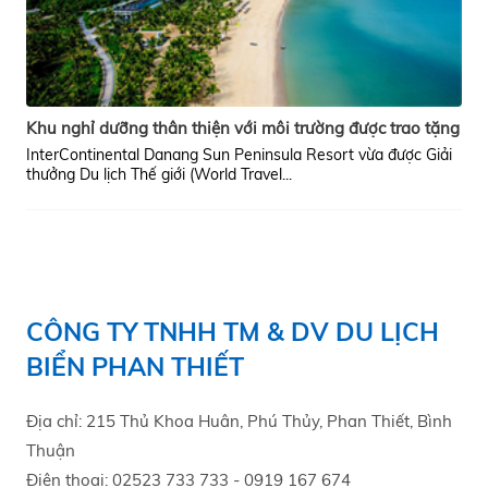
Khu nghỉ dưỡng thân thiện với môi trường được trao tặng
cho kiệt tác trên bán đảo Sơn Trà
InterContinental Danang Sun Peninsula Resort vừa được Giải
thưởng Du lịch Thế giới (World Travel...
CÔNG TY TNHH TM & DV DU LỊCH
BIỂN PHAN THIẾT
Địa chỉ: 215 Thủ Khoa Huân, Phú Thủy, Phan Thiết, Bình
Thuận
Điện thoại: 02523 733 733 - 0919 167 674