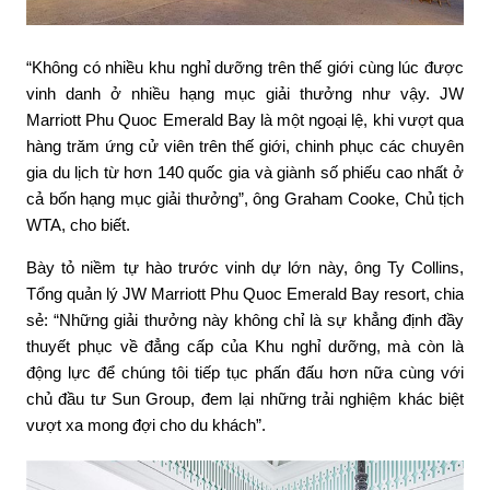
“Không có nhiều khu nghỉ dưỡng trên thế giới cùng lúc được
vinh danh ở nhiều hạng mục giải thưởng như vậy. JW
Marriott Phu Quoc Emerald Bay là một ngoại lệ, khi vượt qua
hàng trăm ứng cử viên trên thế giới, chinh phục các chuyên
gia du lịch từ hơn 140 quốc gia và giành số phiếu cao nhất ở
cả bốn hạng mục giải thưởng”, ông Graham Cooke, Chủ tịch
WTA, cho biết.
Bày tỏ niềm tự hào trước vinh dự lớn này, ông Ty Collins,
Tổng quản lý JW Marriott Phu Quoc Emerald Bay resort, chia
sẻ: “Những giải thưởng này không chỉ là sự khẳng định đầy
thuyết phục về đẳng cấp của Khu nghỉ dưỡng, mà còn là
động lực để chúng tôi tiếp tục phấn đấu hơn nữa cùng với
chủ đầu tư Sun Group, đem lại những trải nghiệm khác biệt
vượt xa mong đợi cho du khách”.