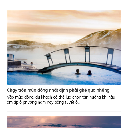
Chạy trốn mùa đông nhất định phải ghé qua những
thành phố này
Vào mùa đông, du khách có thể lựa chọn tận hưởng khí hậu
ấm áp ở phương nam hay băng tuyết ở...