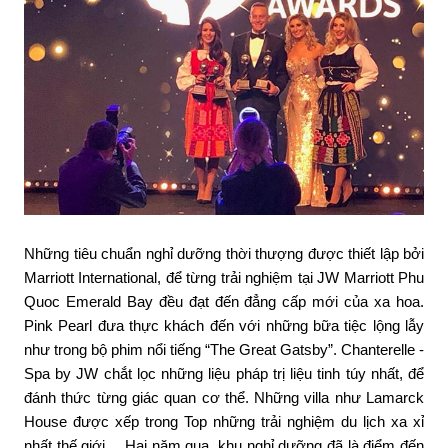
Những tiêu chuẩn nghỉ dưỡng thời thượng được thiết lập bởi
Marriott International, để từng trải nghiệm tại JW Marriott Phu
Quoc Emerald Bay đều đạt đến đẳng cấp mới của xa hoa.
Pink Pearl đưa thực khách đến với những bữa tiệc lộng lẫy
như trong bộ phim nổi tiếng “The Great Gatsby”. Chanterelle -
Spa by JW chắt lọc những liệu pháp trị liệu tinh túy nhất, để
đánh thức từng giác quan cơ thể. Những villa như Lamarck
House được xếp trong Top những trải nghiệm du lịch xa xỉ
nhất thế giới… Hai năm qua, khu nghỉ dưỡng đã là điểm đến