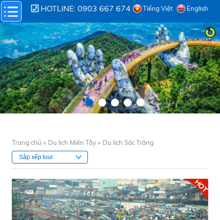
HOTLINE: 0903 667 674
Tiếng Việt
English
Trang chủ »
Du lịch Miền Tây »
Du lịch Sóc Trăng