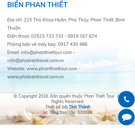
BIỂN PHAN THIẾT
Địa chỉ: 215 Thủ Khoa Huân, Phú Thủy, Phan Thiết, Bình
Thuận
Điện thoại: 02523 733 733 - 0919 167 674
Phòng bán vé máy bay: 0917 430 486
Email: info@phanthiettour.com -
info@phobientravel.com.vn
Website: www.phanthiettour.com -
www.phobientravel.com.vn
© Copyright 2018. Bản quyền thuộc Phan Thiết Tour. All
Rights Reserved.
Thiết kế bởi
Tính Thành
Tổng truy cập: 532029