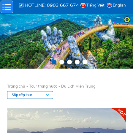
HOTLINE: 0903 667 674
Tiếng Việt
English
Trang chủ »
Tour trong nước »
Du Lịch Miền Trung